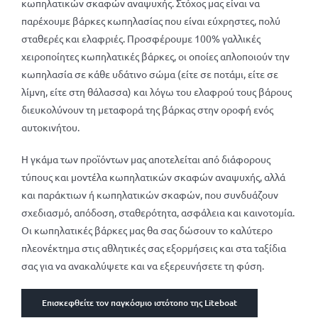
κωπηλατικών σκαφών αναψυχής. Στόχος μας είναι να
παρέχουμε βάρκες κωπηλασίας που είναι εύχρηστες, πολύ
σταθερές και ελαφριές. Προσφέρουμε 100% γαλλικές
χειροποίητες κωπηλατικές βάρκες, οι οποίες απλοποιούν την
κωπηλασία σε κάθε υδάτινο σώμα (είτε σε ποτάμι, είτε σε
λίμνη, είτε στη θάλασσα) και λόγω του ελαφρού τους βάρους
διευκολύνουν τη μεταφορά της βάρκας στην οροφή ενός
αυτοκινήτου.
Η γκάμα των προϊόντων μας αποτελείται από διάφορους
τύπους και μοντέλα κωπηλατικών σκαφών αναψυχής, αλλά
και παράκτιων ή κωπηλατικών σκαφών, που συνδυάζουν
σχεδιασμό, απόδοση, σταθερότητα, ασφάλεια και καινοτομία.
Οι κωπηλατικές βάρκες μας θα σας δώσουν το καλύτερο
πλεονέκτημα στις αθλητικές σας εξορμήσεις και στα ταξίδια
σας για να ανακαλύψετε και να εξερευνήσετε τη φύση.
Επισκεφθείτε τον παγκόσμιο ιστότοπο της Liteboat